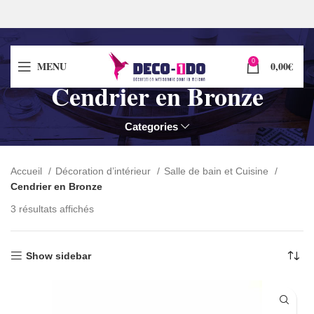
0
MENU
0,00
€
Cendrier en Bronze
Categories
Accueil
Décoration d’intérieur
Salle de bain et Cuisine
Cendrier en Bronze
3 résultats affichés
Show sidebar