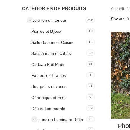
CATÉGORIES DE PRODUITS
Accueil
Show
9
Décoration d’intérieur
296
Pierres et Bijoux
19
Salle de bain et Cuisine
18
Sacs à main et cabas
23
Cadeau Fait Main
41
Fauteuils et Tables
1
Bougeoirs et vases
21
Céramique et raku
9
Décoration murale
52
Suspension Luminaire Rotin
8
Pho