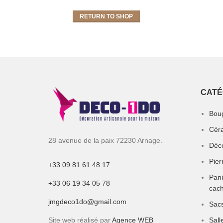
RETURN TO SHOP
CATÉ
Boug
Céra
28 avenue de la paix 72230 Arnage.
Déco
Pier
+33 09 81 61 48 17
Pani
+33 06 19 34 05 78
cach
jmgdeco1do@gmail.com
Sacs
Site web réalisé par
Agence WEB
Sall