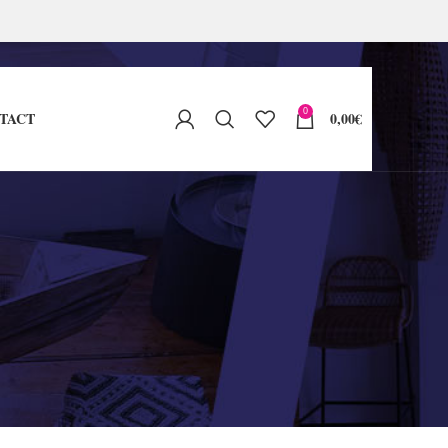
0
TACT
0,00
€