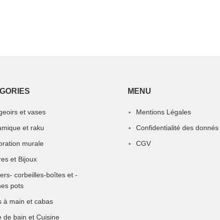
GORIES
MENU
eoirs et vases
Mentions Légales
mique et raku
Confidentialité des donnés
ration murale
CGV
res et Bijoux
ers- corbeilles-boîtes et -
es pots
 à main et cabas
e de bain et Cuisine