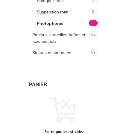
Abat-jour rotin
2
Suspension rotin
5
Photophores
1
Paniers- corbeilles-boîtes et
62
-caches pots
Statues et statuettes
89
PANIER
Votre panier est vide.