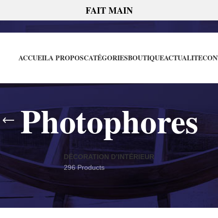
FAIT MAIN
ACCUEIL
A PROPOS
CATÉGORIES
BOUTIQUE
ACTUALITE
CON
Photophores
DÉCORATION D’INTÉRIEUR
296 Products