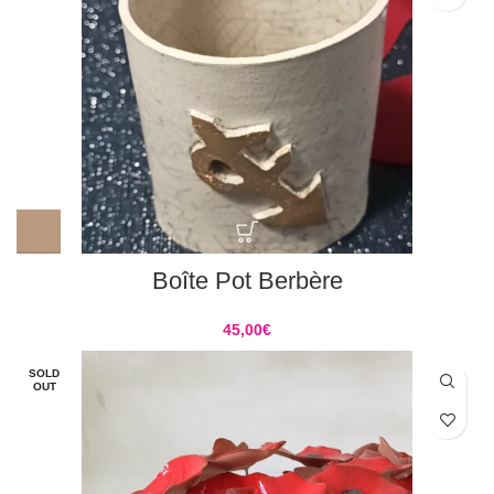
Boîte Pot Berbère
45,00
€
SOLD
OUT