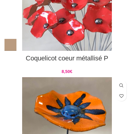
Coquelicot coeur métallisé P
8,50
€