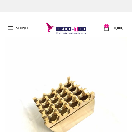
0
MENU
0,00
€