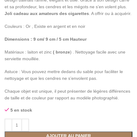
design balinais raffiné, élégant et utile. Grace à son design carré
et sa profondeur, les cendres et les mégots ne s’en volent plus.
Joli cadeau aux amateurs des cigarettes
. A offrir ou à acquérir.
Couleurs : Or , Existe en argent et en noir
Dimensions : 9 cm/ 9 cm / 5 cm Hauteur
Matériaux : laiton et zinc
( bronze
) . Nettoyage facile avec une
serviette mouillée.
Astuce : Vous pouvez mettre dedans du sable pour faciliter le
nettoyage et que les cendres ne s’envolent pas.
Chaque objet est unique, il peut présenter de légères différences
de taille et de couleur par rapport au modèle photographié.
5 en stock
AJOUTER AU PANIER