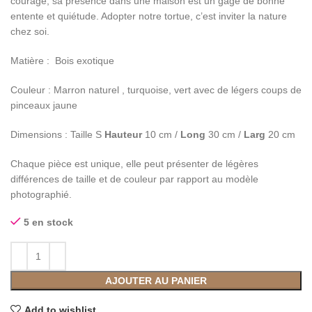
courage, sa présence dans une maison est un gage de bonne
entente et quiétude. Adopter notre tortue, c’est inviter la nature
chez soi.
Matière : Bois exotique
Couleur : Marron naturel , turquoise, vert avec de légers coups de
pinceaux jaune
Dimensions : Taille S
Hauteur
10 cm /
Long
30 cm /
Larg
20 cm
Chaque pièce est unique, elle peut présenter de légères
différences de taille et de couleur par rapport au modèle
photographié.
5 en stock
AJOUTER AU PANIER
Add to wishlist