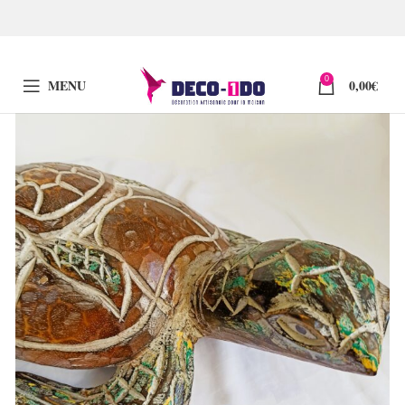
0
MENU
0,00
€