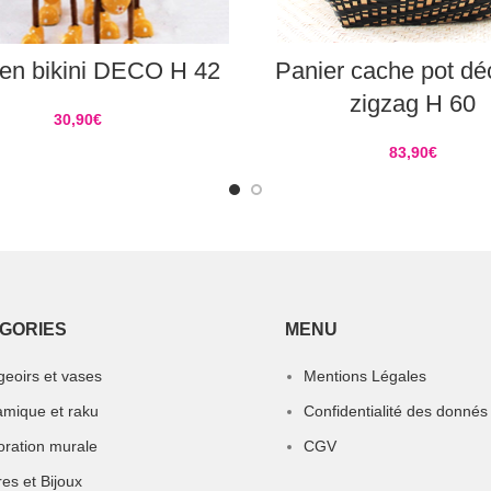
AJOUTER AU PANIER
AJOUTER AU PANIER
en bikini DECO H 42
Panier cache pot déc
zigzag H 60
30,90
€
83,90
€
GORIES
MENU
eoirs et vases
Mentions Légales
mique et raku
Confidentialité des donnés
ration murale
CGV
res et Bijoux