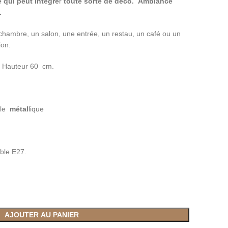
e qui peut intégre
r
toute sorte de déco.
Ambiance
.
chambre, un salon, une entrée, un restau, un café ou un
ion.
m Hauteur 60 cm.
cle
métal
lique
ible E27.
AJOUTER AU PANIER