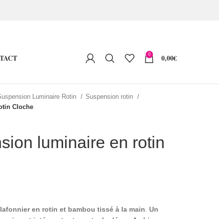
0
TACT
0,00
€
Suspension Luminaire Rotin
Suspension rotin
otin Cloche
sion luminaire en rotin
afonnier en rotin et bambou tissé à la main
.
Un