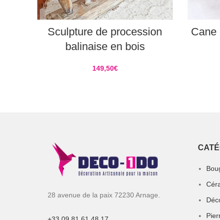
AJOUTER AU PANIER
Sculpture de procession
Cane 
balinaise en bois
149,50
€
CATÉ
Boug
Céra
28 avenue de la paix 72230 Arnage.
Déco
Pier
+33 09 81 61 48 17