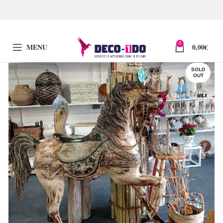
0
MENU
0,00
€
SOLD
OUT